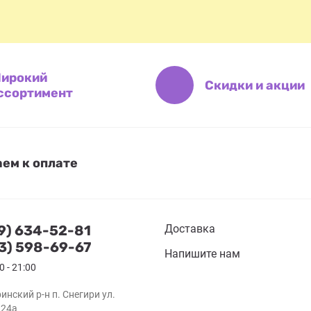
ирокий
Скидки и акции
ссортимент
ем к оплате
29) 634-52-81
Доставка
03) 598-69-67
Напишите нам
0 - 21:00
инский р-н п. Снегири ул.
.24а