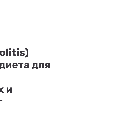
litis)
.диета для
х и
г