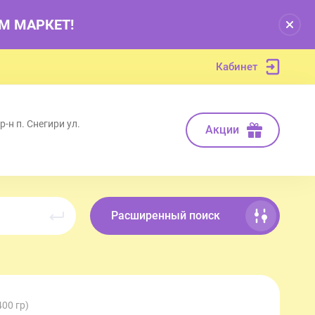
РМ МАРКЕТ!
Кабинет
-н п. Снегири ул.
Акции
Расширенный поиск
00 гр)