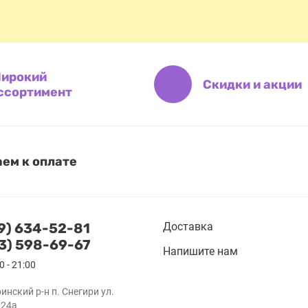
ирокий
Скидки и акции
ссортимент
ем к оплате
29) 634-52-81
Доставка
03) 598-69-67
Напишите нам
0 - 21:00
инский р-н п. Снегири ул.
.24а