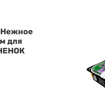
(Нежное
м для
ГНЕНОК